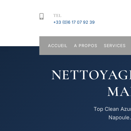
TEL

+33 (0)6 17 07 92 39
ACCUEIL
A PROPOS
SERVICES
NETTOYAGE
MA
Top Clean Azur
Napoule.